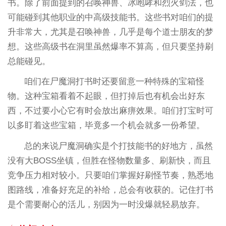
书。除了前面提到的召唤神兽、冰咆哮和烈火剑法，也
可能碰到其他职业的中高级技能书。这些书对咱们的提
升非常大，尤其是召唤神兽，几乎是每个道士朋友的梦
想。这些高级书在洞里虽然爆率不算高，但只要坚持刷
总能碰见。
咱们在尸魔洞打书时还要留意一种特殊的宝箱怪
物。这种宝箱看着不起眼，但打掉后也有机会出好东
西，不过要小心它有时会放出麻痹效果。咱们打宝时可
以多盯着这些宝箱，毕竟多一个机会就多一份希望。
总的来说尸魔洞确实是个打技能书的好地方，虽然
没有大BOSS坐镇，但胜在怪物数量多、刷新快，而且
竞争压力相对较小。只要咱们掌握好刷怪节奏，熟悉地
图路线，准备好充足的补给，总会有收获的。记住打书
是个需要耐心的活儿，别因为一时没爆就轻易放弃。