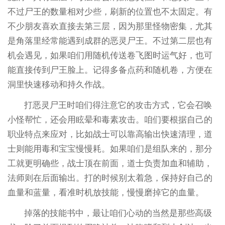
不过尸王的数量相对少些，刷新的位置也不太固定。有
不少朋友喜欢直接去第三层，因为那里怪物密集，尤其
是角落里经常能遇到成群的恶灵尸王。不过第二层也有
机会遇见，如果咱们用随机传送卷飞图时运气好，也可
能直接传到尸王脸上。记得多备点药和随机卷，方便在
洞里快速移动和持久作战。
打恶灵尸王时咱们得注意它的攻击方式，它会召唤
小怪帮忙，还会用眩晕和毒素攻击。咱们要根据自己的
职业特点来应对，比如战士可以靠高输出快速清理，道
士则能用毒和宝宝慢慢耗。如果咱们是组队来的，那分
工就更明确些，战士顶在前面，道士负责加血和辅助，
法师则在后面输出。打的时候别太着急，保持好自己的
血量和蓝量，看准时机放技能，慢慢磨掉它的血量。
掉落的技能书中，最让咱们心动的当然是那些高级