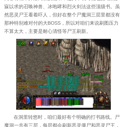
寐以求的召唤神兽、冰咆哮和烈火剑法这些顶级书。虽
然恶灵尸王看着吓人，但好在整个尸魔洞三层里都没有
那种特别难对付的大BOSS，所以对咱们来说刷图压力
不算太大，主要是耐心清怪等尸王刷新。
在洞里转悠时，咱们最好有个明确的打书路线。尸
魔洞一共有三层，每层都会刷新恶灵僵尸和恶灵尸王，