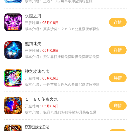
版本介绍：
上线１０倍爆率零冲全满玩全服一
永恒之刃
详情
开服时间：
05月/16日
版本介绍：
真实沙奖１２８８８公益微变单职业
熊猫迷失
详情
开服时间：
05月/16日
版本介绍：
赞助靠打挂机免费吸怪免费狂暴免费
神之攻速合击
详情
开服时间：
05月/16日
版本介绍：
千件首爆百件永久专属沉默道盾神器
１．８０传奇火龙
详情
开服时间：
05月/16日
版本介绍：
极品+5经典好服等级好升装备全爆
沉默重出江湖