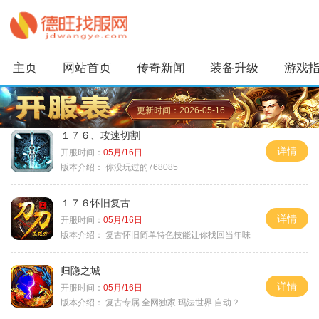
主页
网站首页
传奇新闻
装备升级
游戏
更新时间：2026-05-16
１７６、攻速切割
详情
开服时间：
05月/16日
版本介绍：
你没玩过的768085
１７６怀旧复古
详情
开服时间：
05月/16日
版本介绍：
复古怀旧简单特色技能让你找回当年味
归隐之城
详情
开服时间：
05月/16日
版本介绍：
复古专属.全网独家.玛法世界.自动？