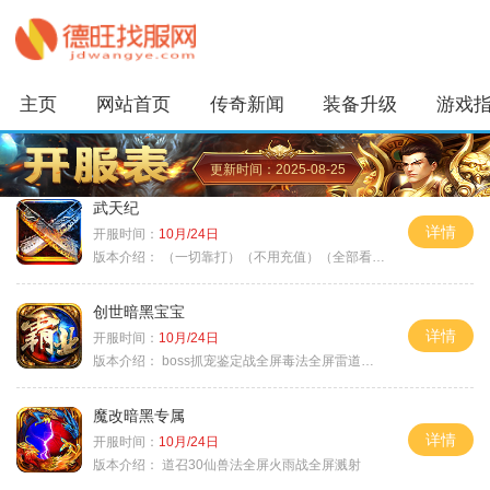
主页
网站首页
传奇新闻
装备升级
游戏
更新时间：2025-08-25
武天纪
详情
开服时间：
10月/24日
版本介绍：
（一切靠打）（不用充值）（全部看脸）
创世暗黑宝宝
详情
开服时间：
10月/24日
版本介绍：
boss抓宠鉴定战全屏毒法全屏雷道全屏狗
魔改暗黑专属
详情
开服时间：
10月/24日
版本介绍：
道召30仙兽法全屏火雨战全屏溅射