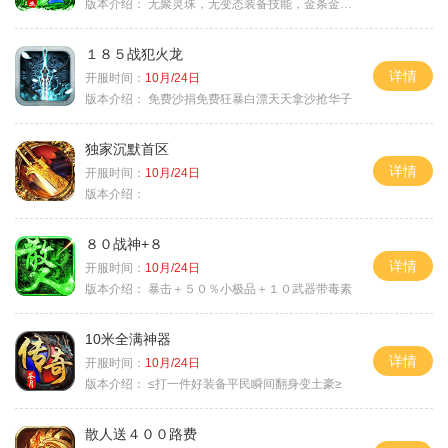
版本介绍：
无聚灵珠，无变态装备技能，金条金刚石保底
１８５战犯火龙
详情
开服时间：
10月/24日
版本介绍：
免费沙捐免费狂暴白漂天天拿沙抢华子
独家沉默首区
详情
开服时间：
10月/24日
版本介绍：
８０战神+８
详情
开服时间：
10月/24日
版本介绍：
暴击＋５０％小极品＋１０武器带毒素
10米全满神器
详情
开服时间：
10月/24日
版本介绍：
≤打一件好装备平民瞬间翻身变土豪≥
散人送４００路费