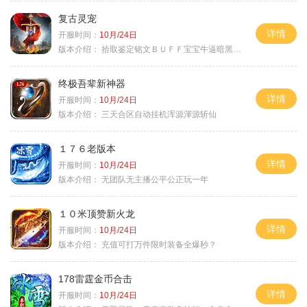
复古灵宠
详情
开服时间：
10月/24日
版本介绍：
拾取鉴定铭文ＢＵＦＦ宝宝牛逼暗黑属性
终极吾辈新神器
详情
开服时间：
10月/24日
版本介绍：
三天合区自动挂机浑源渾源斩仙
１７６老版本
详情
开服时间：
10月/24日
版本介绍：
无团队无主播公平公正玩一年
１０米顶赞新火龙
详情
开服时间：
10月/24日
版本介绍：
充值可打万件限时装备全爆秒？
178雷霆金币合击
详情
开服时间：
10月/24日