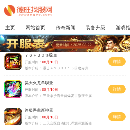
主页
网站首页
传奇新闻
装备升级
游戏
更新时间：2025-08-22
７６＋３０％吸血
详情
开服时间：
08月/10日
版本介绍：
暴击＋２０％１１５倍攻赤月
昊天火龙单职业
详情
开服时间：
08月/10日
版本介绍：
三天拿沙海量首爆复古微变专属
终极吾辈新神器
详情
开服时间：
08月/10日
版本介绍：
三天合区自动挂机浑源渾源斩仙