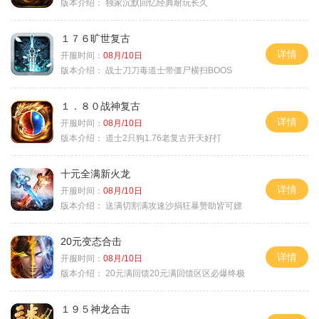
版本介绍：
独家沉默回忆经典耐玩长久
１７６旷世复古
详情
开服时间：
08月/10日
版本介绍：
战士刀刀毒道士带僵尸横扫BOOS
１．８０战神复古
详情
开服时间：
08月/10日
版本介绍：
道士2只狗1.76老复古开天好打
十元全满新火龙
详情
开服时间：
08月/10日
版本介绍：
送满切割满攻速沙捐狂暴赞助皆可嫖
20元变态合击
详情
开服时间：
08月/10日
版本介绍：
20元满回馈20元满回馈区区必爆终极
１９５神龙合击